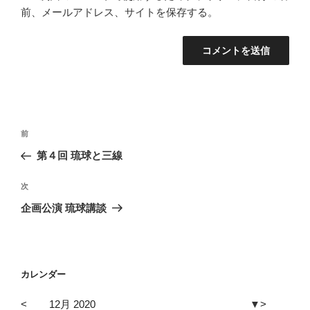
前、メールアドレス、サイトを保存する。
投
前
前
稿
の
第４回 琉球と三線
ナ
投
ビ
稿
次
次
ゲ
の
企画公演 琉球講談
投
ー
稿
シ
ョ
カレンダー
ン
<
12月 2020
▼
>