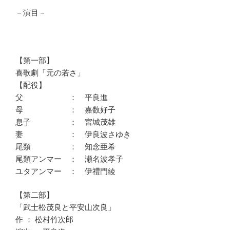
－演目－
【第一部】
喜歌劇「元の若さ」
【配役】
父 ： 平良進
母 ： 嘉数好子
息子 ： 宮城茂雄
妻 ： 伊良波さゆき
尾類 ： 知念亜希
尾類アンマー ： 瀬名波孝子
ユタアンマー ： 伊禮門綾
【第二部】
「武士松茂良と平安山次良」
作 ： 松村竹次郎