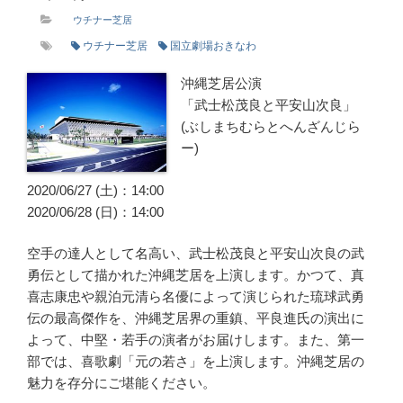
ウチナー芝居
ウチナー芝居
国立劇場おきなわ
沖縄芝居公演
「武士松茂良と平安山次良」
(ぶしまちむらとへんざんじら
ー)
2020/06/27 (土)：14:00
2020/06/28 (日)：14:00
空手の達人として名高い、武士松茂良と平安山次良の武
勇伝として描かれた沖縄芝居を上演します。かつて、真
喜志康忠や親泊元清ら名優によって演じられた琉球武勇
伝の最高傑作を、沖縄芝居界の重鎮、平良進氏の演出に
よって、中堅・若手の演者がお届けします。また、第一
部では、喜歌劇「元の若さ」を上演します。沖縄芝居の
魅力を存分にご堪能ください。