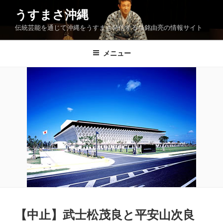
コ
うすまさ沖縄
ン
伝統芸能を通じて沖縄をうすまさ発信する当銘由亮の情報サイト
テ
ン
ツ
メニュー
へ
ス
キ
ッ
プ
【中止】武士松茂良と平安山次良