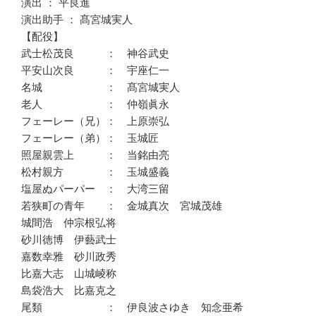
演出 ： 平良進
演出助手 ： 髙宮城実人
【配役】
武士松茂良 ： 神谷武史
平安山次良 ： 宇座仁一
名城 ： 髙宮城実人
老人 ： 仲嶺眞永
フェーレー（兄）： 上原崇弘
フェーレー（弟）： 玉城匠
照屋親雲上 ： 当銘由亮
松村親方 ： 玉城盛義
塩屋ぬパーパー ： 大湾三留
若狭町の青年 ： 金城真次 宮城茂雄
城間浩 仲宗根弘将
砂川徳博 伊藝武士
嘉数幸雅 砂川政秀
比嘉大志 山城崚称
島袋浩大 比嘉克之
尾類 ： 伊良波さゆき 知念亜希