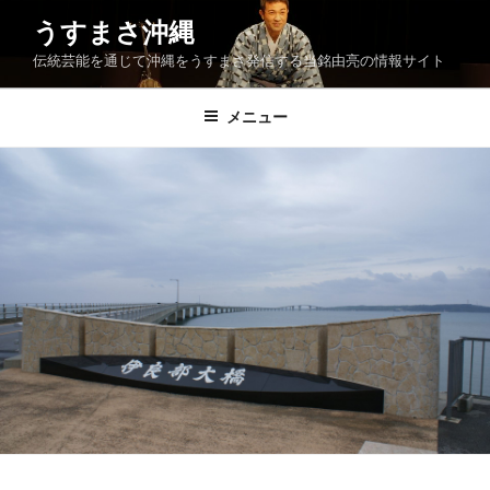
コ
うすまさ沖縄
ン
伝統芸能を通じて沖縄をうすまさ発信する当銘由亮の情報サイト
テ
ン
ツ
メニュー
へ
ス
キ
ッ
プ