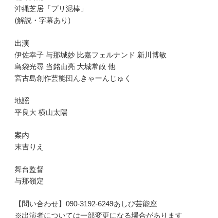
沖縄芝居「プリ泥棒」
(解説・字幕あり)
出演
伊佐幸子 与那城妙 比嘉フェルナンド 新川博敏
島袋光尋 当銘由亮 大城常政 他
宮古島創作芸能団んきゃーんじゅく
地謡
平良大 横山太陽
案内
末吉りえ
舞台監督
与那嶺定
【問い合わせ】090-3192-6249あしび芸能座
※出演者については一部変更になる場合があります