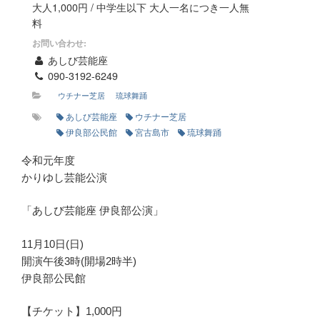
大人1,000円 / 中学生以下 大人一名につき一人無
料
お問い合わせ:
あしび芸能座
090-3192-6249
ウチナー芝居
琉球舞踊
あしび芸能座
ウチナー芝居
伊良部公民館
宮古島市
琉球舞踊
令和元年度
かりゆし芸能公演
「あしび芸能座 伊良部公演」
11月10日(日)
開演午後3時(開場2時半)
伊良部公民館
【チケット】1,000円