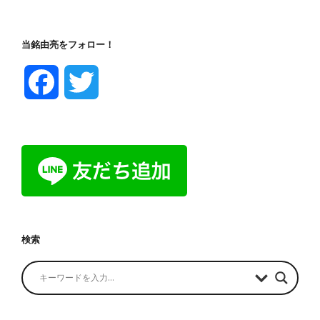
当銘由亮をフォロー！
F
T
a
w
c
i
e
t
b
t
検索
o
e
o
r