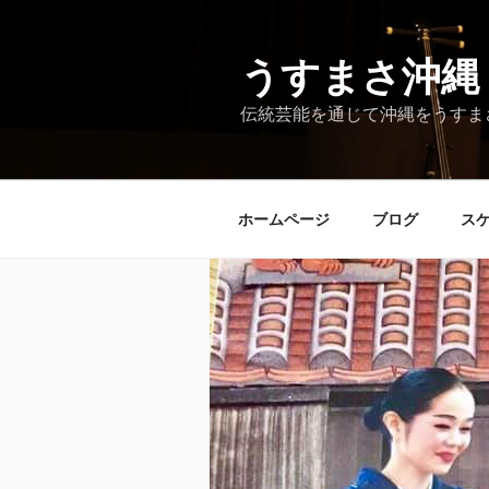
コ
ン
テ
うすまさ沖縄
ン
伝統芸能を通じて沖縄をうすま
ツ
へ
ス
キ
ホームページ
ブログ
ス
ッ
プ