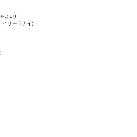
やよい)
ナイサーラナイ)
)