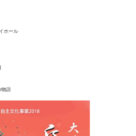
イホール
円
の物語