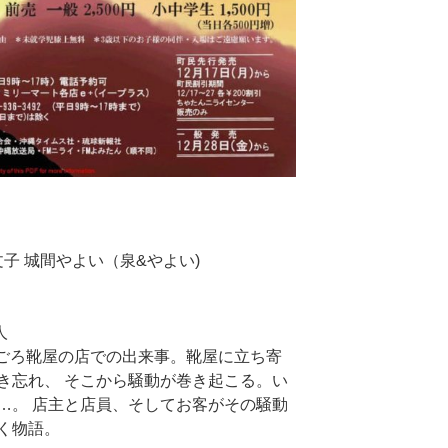
文子 城間やよい（泉&やよい)
人
わりごろ靴屋の店での出来事。靴屋に立ち寄
き忘れ、 そこから騒動が巻き起こる。い
…。 店主と店員、そしてお客がその騒動
く物語。