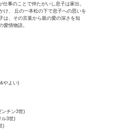
親子が仕事のことで仲たがいし息子は家出。
かけ、 丘の一本松の下で息子への思いを
子は、その言葉から親の愛の深さを知
の愛情物語。
&やよい)
ンチン3世)
ル3世)
)