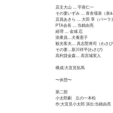
店主大山 … 宇座仁一
その妻いずみ … 喜舎場泉（泉&
店員あきら … 大田 享（パーラ
PTA会長 … 当銘由亮
経理 … 金城 忍
添乗員…犬養憲子
観光客夫… 具志堅将司（わさび
その妻…新川祥平(わさび)
高利貸金森… 高宮城実人
構成:大宜見拓馬
〜休憩〜
第二部
小太郎劇 丘の一本松
作:大宜見小太郎 演出:当銘由亮