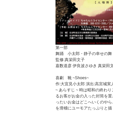
第一部
舞踊 小太郎・静子の幸せの舞
監修:真栄田文子
嘉数道彦 伊良波さゆき 真栄田
喜劇 靴 ~Shoes~
作:大宜見小太郎 演出:高宮城実
~ あらすじ ~ 時は昭和の終
るお客がお金の入った封筒を置
ったいお金はどこへいくのやら
を滑稽にユーモアたっぷりと描