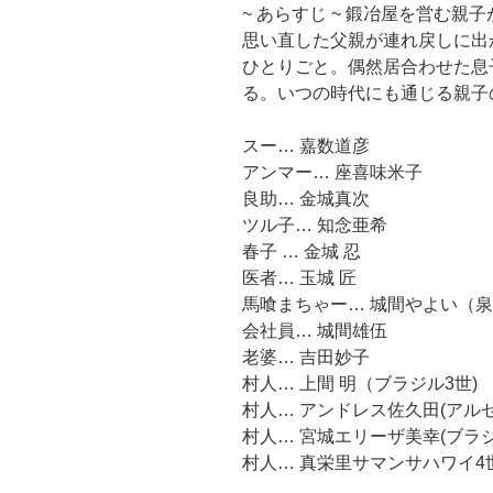
~ あらすじ ~ 鍛冶屋を営む
思い直した父親が連れ戻しに出
ひとりごと。偶然居合わせた息
る。いつの時代にも通じる親子
スー… 嘉数道彦
アンマー… 座喜味米子
良助… 金城真次
ツル子… 知念亜希
春子 … 金城 忍
医者… 玉城 匠
馬喰まちゃー… 城間やよい（泉
会社員… 城間雄伍
老婆… 吉田妙子
村人… 上間 明（ブラジル3世)
村人… アンドレス佐久田(アルゼ
村人… 宮城エリーザ美幸(ブラジ
村人… 真栄里サマンサハワイ4世