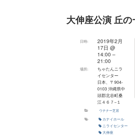
大伸座公演 丘の
2019年2月
日時:
17日 @
14:00 –
21:00
ちゃたんニラ
場所:
イセンター
日本、〒904-
0103 沖縄県中
頭郡北谷町桑
江４６７−１
ウチナー芝居
カナイホール
ニライセンター
大伸座