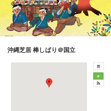
沖縄芝居 棒しばり＠国立