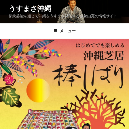
コ
うすまさ沖縄
ン
伝統芸能を通じて沖縄をうすまさ発信する当銘由亮の情報サイト
テ
ン
ツ
メニュー
へ
ス
キ
ッ
プ