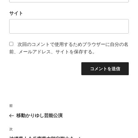
サイト
次回のコメントで使用するためブラウザーに自分の名
前、メールアドレス、サイトを保存する。
投
前
前
稿
の
移動かりゆし芸能公演
ナ
投
ビ
稿
次
次
ゲ
の