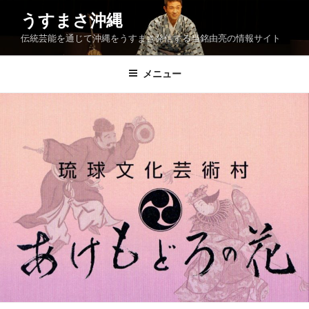
コ
うすまさ沖縄
ン
伝統芸能を通じて沖縄をうすまさ発信する当銘由亮の情報サイト
テ
ン
ツ
メニュー
へ
ス
キ
ッ
プ