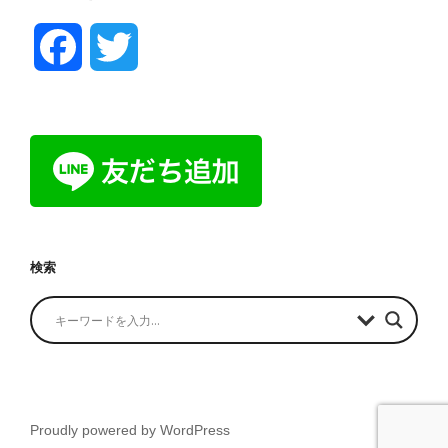
F
T
a
w
c
i
e
t
b
t
検索
o
e
o
r
k
Proudly powered by WordPress