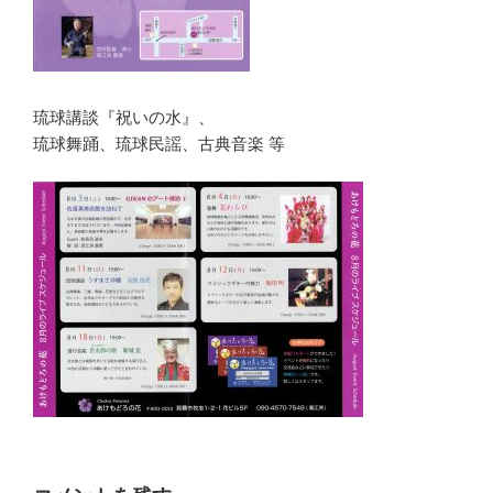
琉球講談『祝いの水』、
琉球舞踊、琉球民謡、古典音楽 等