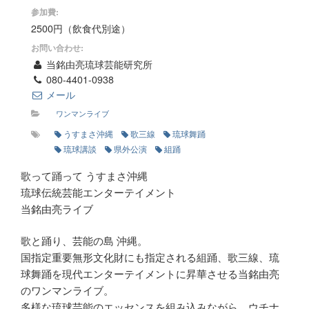
参加費:
2500円（飲食代別途）
お問い合わせ:
当銘由亮琉球芸能研究所
080-4401-0938
メール
ワンマンライブ
うすまさ沖縄
歌三線
琉球舞踊
琉球講談
県外公演
組踊
歌って踊って うすまさ沖縄
琉球伝統芸能エンターテイメント
当銘由亮ライブ
歌と踊り、芸能の島 沖縄。
国指定重要無形文化財にも指定される組踊、歌三線、琉
球舞踊を現代エンターテイメントに昇華させる当銘由亮
のワンマンライブ。
多様な琉球芸能のエッセンスを組み込みながら、ウチナ