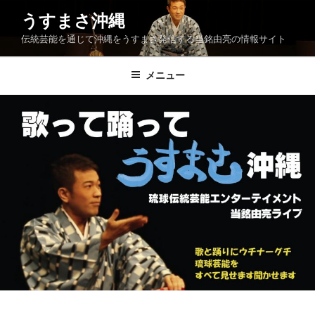
コ
うすまさ沖縄
ン
伝統芸能を通じて沖縄をうすまさ発信する当銘由亮の情報サイト
テ
ン
ツ
メニュー
へ
ス
キ
ッ
プ