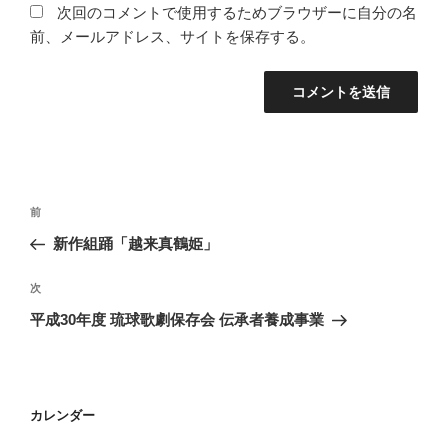
次回のコメントで使用するためブラウザーに自分の名
前、メールアドレス、サイトを保存する。
投
前
前
稿
の
新作組踊「越来真鶴姫」
ナ
投
ビ
稿
次
次
ゲ
の
平成30年度 琉球歌劇保存会 伝承者養成事業
投
ー
稿
シ
ョ
カレンダー
ン