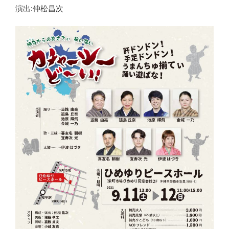
演出:仲松昌次