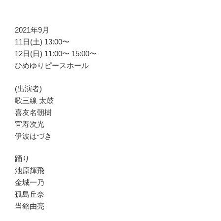
2021年9月
11日(土) 13:00〜
12日(日) 11:00〜 15:00〜
ひめゆりピースホール
(出演者)
歌三線 太鼓
喜友名朝樹
宜寿次光
伊波はづき
踊り
池原輝飛
金城一乃
孤島丘奈
当銘由亮