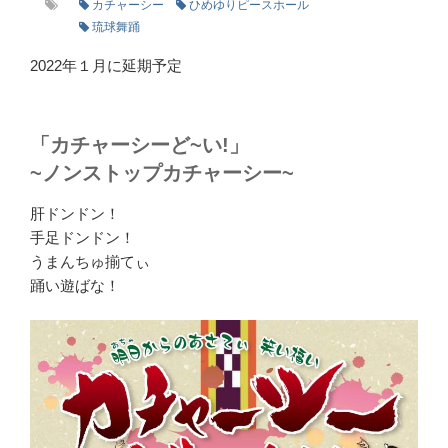
カチャーシー
ひめゆりピースホール
琉球舞踊
2022年１月に延期予定
「カチャーシーど~い!」
~ノンストップカチャーシー~
肝ドンドン！
手足ドンドン！
うまんちゅ揃てぃ
踊い遊ばな！