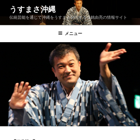
コ
うすまさ沖縄
ン
伝統芸能を通じて沖縄をうすまさ発信する当銘由亮の情報サイト
テ
ン
ツ
メニュー
へ
ス
キ
ッ
プ