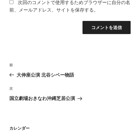
次回のコメントで使用するためブラウザーに自分の名
前、メールアドレス、サイトを保存する。
投
前
前
稿
の
大伸座公演 北谷シベー物語
ナ
投
ビ
稿
次
次
ゲ
の
国立劇場おきなわ沖縄芝居公演
投
ー
稿
シ
ョ
カレンダー
ン