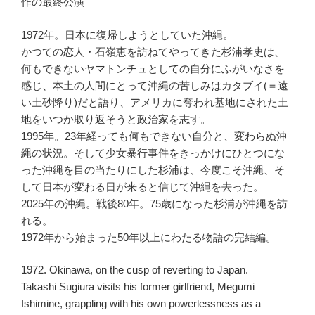
作の最終公演
1972年。日本に復帰しようとしていた沖縄。
かつての恋人・石嶺恵を訪ねてやってきた杉浦孝史は、
何もできないヤマトンチュとしての自分にふがいなさを
感じ、本土の人間にとって沖縄の苦しみはカタブイ(＝遠
い土砂降り)だと語り、アメリカに奪われ基地にされた土
地をいつか取り返そうと政治家を志す。
1995年。23年経っても何もできない自分と、変わらぬ沖
縄の状況。そして少女暴行事件をきっかけにひとつにな
った沖縄を目の当たりにした杉浦は、今度こそ沖縄、そ
して日本が変わる日が来ると信じて沖縄を去った。
2025年の沖縄。戦後80年。75歳になった杉浦が沖縄を訪
れる。
1972年から始まった50年以上にわたる物語の完結編。
1972. Okinawa, on the cusp of reverting to Japan.
Takashi Sugiura visits his former girlfriend, Megumi
Ishimine, grappling with his own powerlessness as a