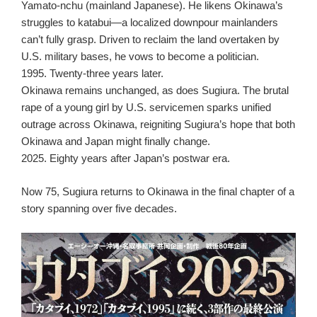
Yamato-nchu (mainland Japanese). He likens Okinawa’s
struggles to katabui—a localized downpour mainlanders
can’t fully grasp. Driven to reclaim the land overtaken by
U.S. military bases, he vows to become a politician.
1995. Twenty-three years later.
Okinawa remains unchanged, as does Sugiura. The brutal
rape of a young girl by U.S. servicemen sparks unified
outrage across Okinawa, reigniting Sugiura’s hope that both
Okinawa and Japan might finally change.
2025. Eighty years after Japan’s postwar era.
Now 75, Sugiura returns to Okinawa in the final chapter of a
story spanning over five decades.