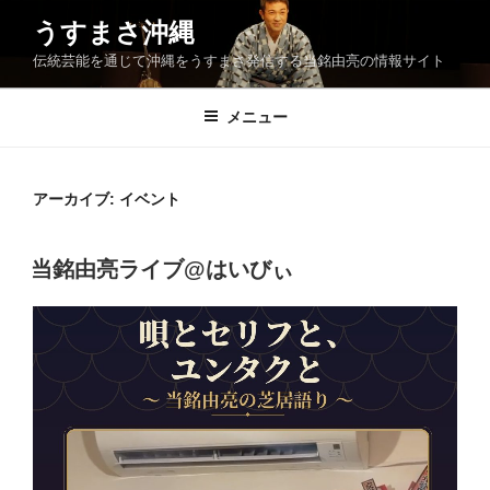
コ
うすまさ沖縄
ン
伝統芸能を通じて沖縄をうすまさ発信する当銘由亮の情報サイト
テ
ン
ツ
メニュー
へ
ス
キ
アーカイブ:
イベント
ッ
プ
当銘由亮ライブ@はいびぃ