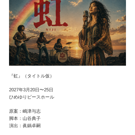
『虹』（タイトル仮）
2027年3月20日〜25日
ひめゆりピースホール
原案：嶋津与志
脚本：山谷典子
演出：眞鍋卓嗣