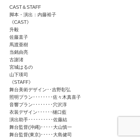
CAST＆STAFF
脚本・演出：内藤裕子
《CAST》
升毅
佐藤直子
馬渡亜樹
当銘由亮
古謝渚
宮城はるの
山下瑛司
《STAFF》
舞台美術デザイン･･吉野彰弘
照明プラン････････佐々木真喜子
音響プラン････････穴沢淳
衣装デザイン･･････樋口藍
演出助手･･････････佐藤結
舞台監督(沖縄)･････大山慎一
舞台監督(東京)･････大島健司