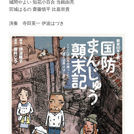
城間やよい 知花小百合 当銘由亮
宮城はるの 齋藤慎平 比嘉崇貴
演奏 寺田英一 伊波はづき