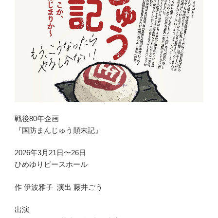
戦後80年企画
『国防まんじゅう顛末記』
2026年3月21日〜26日
ひめゆりピースホール
作 伊波雅子 演出 藤井ごう
出演