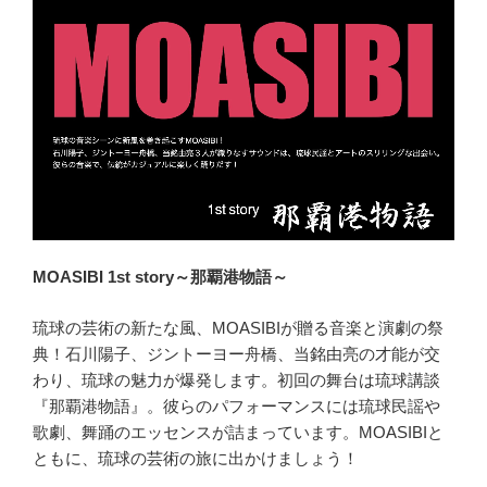
MOASIBI 1st story～那覇港物語～
琉球の芸術の新たな風、MOASIBIが贈る音楽と演劇の祭
典！石川陽子、ジントーヨー舟橋、当銘由亮の才能が交
わり、琉球の魅力が爆発します。初回の舞台は琉球講談
『那覇港物語』。彼らのパフォーマンスには琉球民謡や
歌劇、舞踊のエッセンスが詰まっています。MOASIBIと
ともに、琉球の芸術の旅に出かけましょう！