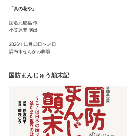
「真の花や」
謝名元慶福 作
小笠原響 演出
2026年11月13日〜14日
調布市せんがわ劇場
国防まんじゅう顛末記