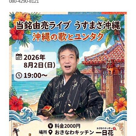
080-4290-8121