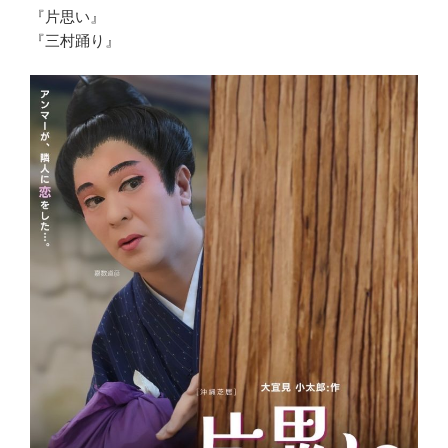
『片思い』
『三村踊り』