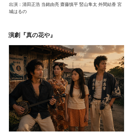
出演：清田正浩 当銘由亮 齋藤慎平 竪山隼太 外間結香 宮
城はるの
演劇『真の花や』