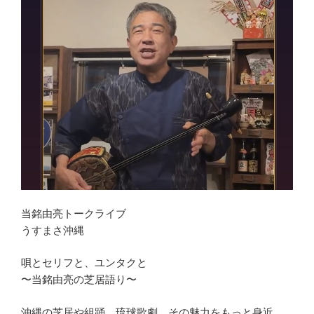
当銘由亮トークライブ
うすまさ沖縄
唄とセリフと、ユンタクと
〜当銘由亮の芝居語り〜
沖縄の芝居や組踊、琉球歌劇。その魅力をもっと身近