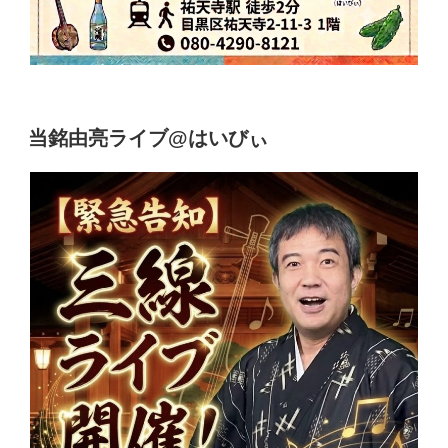
当銘由亮ライブ@はいびぃ