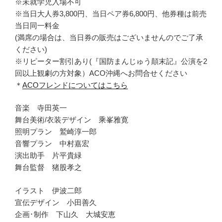
※未就学児入場不可
※当日大人券3,800円、当日ペア券6,800円、他券種は前売
当日同一料金
(満席の場合は、当日券の販売はございませんのでご了承
ください)
※リピーター割引あり(『国防まんじゅう顛末記』公演を2
回以上観劇の方対象）ACO沖縄へお問合せください
＊
ACOフレンドについてはこちら
音楽 寺田英一
舞台美術/衣装デザイン 乘峯雅寛
照明プラン 鷲崎淳一郎
音響プラン 中村嘉宏
演出助手 片平貴緑
舞台監督 猪股孝之
イラスト 伊波二郎
宣伝デザイン 小田善久
企画･制作 下山久 大城安恵