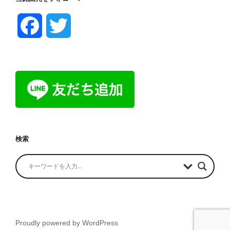
F
T
a
w
c
i
e
t
b
t
検索
o
e
o
r
k
Proudly powered by WordPress