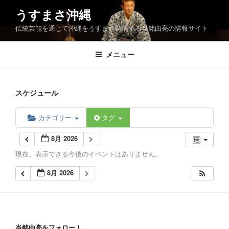
コ
うすまさ沖縄
ン
伝統芸能を通じて沖縄をうすまさ発信する当銘由亮の情報サイト
テ
ン
ツ
メニュー
へ
ス
キ
スケジュール
ッ
プ
カテゴリー
タグ
8月 2026
現在、表示できる今後のイベントはありません。
8月 2026
当銘由亮をフォロー！