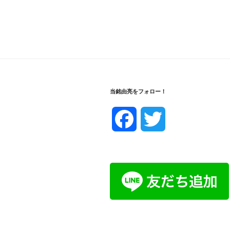
当銘由亮をフォロー！
F
T
a
w
c
i
e
t
b
t