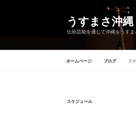
コ
ン
テ
うすまさ沖縄
ン
伝統芸能を通じて沖縄をうすま
ツ
へ
ス
キ
ホームページ
ブログ
ス
ッ
プ
スケジュール